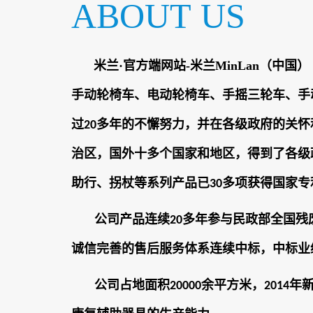
ABOUT US
米兰·官方端网站-米兰MinLan（中国）
手动轮椅车、电动轮椅车、手摇三轮车、手
过
多年的不懈努力，并在各级政府的关怀
20
治区，国外十多个国家和地区，得到了各级
助行、拐杖等系列产品已
多项获得国家专
30
公司产品连续
多年参与民政部全国残
20
诚信完善的售后服务体系连续中标，中标业
公司占地面积
余平方米，
年
20000
2014