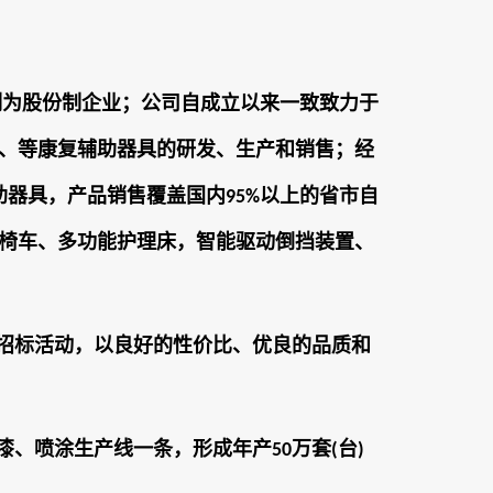
制为股份制企业；公司自成立以来一致致力于
、等康复辅助器具的研发、生产和销售；经
助器具，产品销售覆盖国内
以上的省市自
95%
椅车、多功能护理床，智能驱动倒挡装置、
招标活动，以良好的性价比、优良的品质和
漆、喷涂生产线一条，形成年产
万套
台
50
(
)