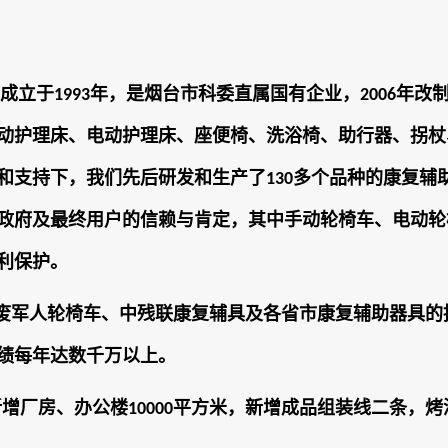
 成立于
年，是烟台市科委直属国有企业，
年改
1993
2006
动护理床、电动护理床、座便椅、洗浴椅、助行器、拐杖
和支持下，我们先后研发和生产了
多个品种的康复辅
130
政府及最终用户的信赖与肯定，其中手动轮椅车、电动轮
利保护。
废军人轮椅车、中残联康复辅具及各省市康复辅助器具的
绩每年达数千万以上。
新增厂房、办公楼
平方米，新增成品组装线二条，烤
10000