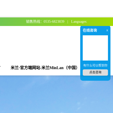
销售热线：0535-6823839 | Languages:
在线咨询
x
有什么可以帮到你
言
米兰·官方端网站-米兰MinLan（中国）
点击咨询