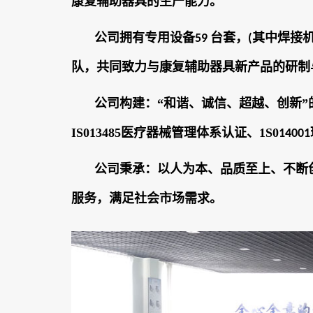
康复辅助器具的生产能力。
公司拥有专用设备
台套，
其中焊接
59
(
队，共同致力与康复辅助器具新产品的研制
公司构建：
“和谐、诚信、超越、创新”
IS013485
医疗器械管理体系认证、
1S0
14001
公司秉承：以人为本、品质至上、不断
服务，满足社会市场需求。