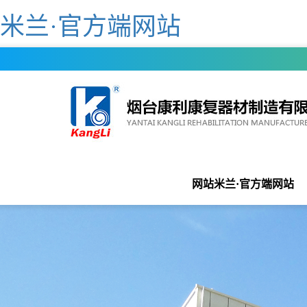
米兰·官方端网站
网站米兰·官方端网站