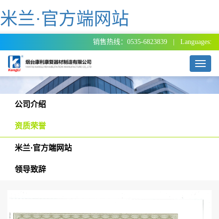
米兰·官方端网站
销售热线：0535-6823839 | Languages:
T
o
g
g
l
公司介绍
e
n
资质荣誉
a
v
米兰·官方端网站
i
g
领导致辞
a
t
i
o
n