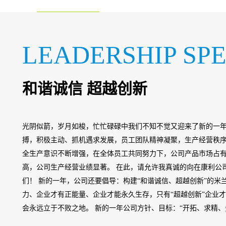
LEADERSHIP SP
和谐诚信 超越创新
光阴似箭，岁月如梭，忙忙碌碌中我们不知不觉又迎来了新的一年
搏，积极主动、抓机遇求发展，员工团队精神凝聚，生产经营秩
全生产意识不断增强，在全体员工共同努力下，公司产品市场占有
高，公司生产经营业绩显著。 在此，请允许我真诚的向在康利公
们！ 新的一年，公司还要倡导：构建“和谐诚信、超越创新”的米
力、企业才有正能量、企业才能永久生存，只有“超越创新”企业
会永远立于不败之地。 新的一年公司方针、目标：“开拓、求精、