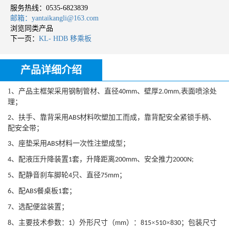
服务热线：
0535-6823839
邮箱：yantaikangli@163.com
浏览同类产品
下一页：
KL- HDB 移乘板
产品详细介绍
1、
产品主框架采用钢制管材、
直径
、
壁厚
表面
喷涂
处
40mm
2
.0
mm,
理；
、扶手
、靠背采用
材料
吹塑
加工而成，靠背配
安全
紧锁手柄、
2
ABS
配安全带；
、
座
垫采用
材料一次性注塑成型
；
3
ABS
、配液压升降装置
套，升降距离
、安全推力
4
1
200mm
2000N
;
、配静音刹车脚轮
只
、直径
；
5
4
75mm
、配
餐桌板
套；
6
ABS
1
、选配便盆装置；
7
、
主要技术参数：
）
外形
尺寸（
）：
×
×
；包装尺寸
8
1
mm
81
5
51
0
830