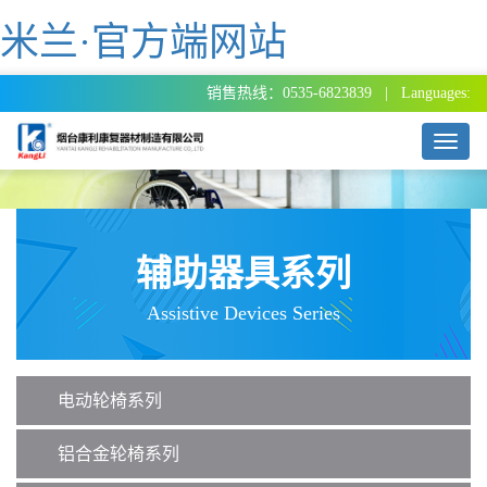
米兰·官方端网站
销售热线：0535-6823839 | Languages:
T
o
g
g
l
e
辅助器具系列
n
a
Assistive Devices Series
v
i
g
a
电动轮椅系列
t
i
o
铝合金轮椅系列
n