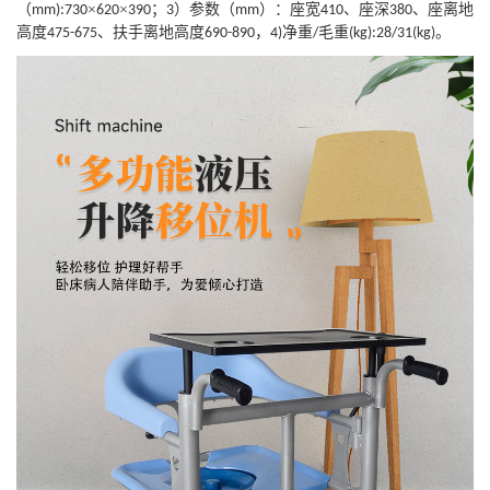
（
×
×
；
）参数
（
）
：座宽
、座深
、座离地
mm):730
620
390
3
mm
410
380
高度
、扶手离地高度
，
净重
毛重
。
475-675
690-890
4)
/
(kg):28/31(kg)