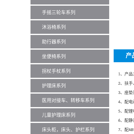
手摇三轮车系列
沐浴椅系列
助行器系列
产
坐便椅系列
拐杖手杖系列
1、
产品
、扶手
2
护理床系列
、
座
垫
3
医用对接车、转移车系列
、配电
4
、配锂
5
儿童护理床系列
、配静
6
床头柜，床头、护栏系列
、
配
7
AB