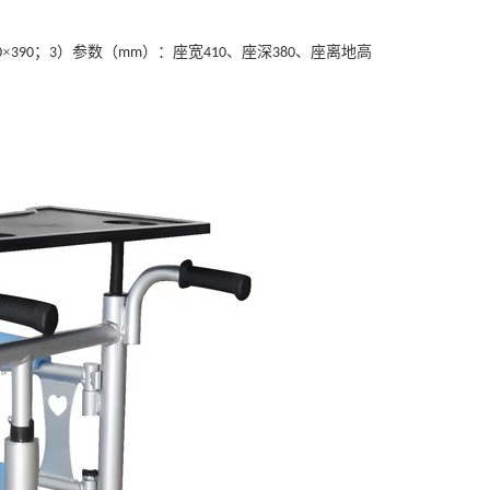
×
；
）参数
（
）
：座宽
、座深
、座离地高
0
390
3
mm
410
380