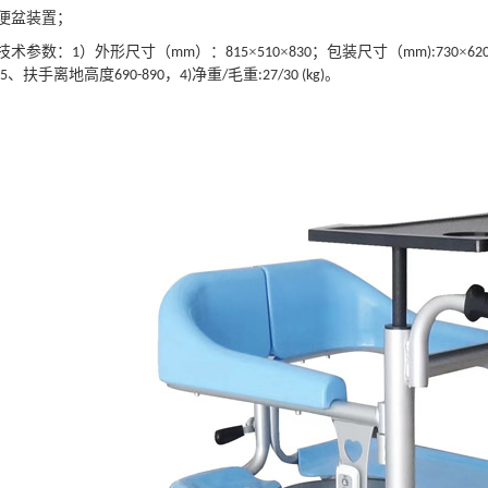
便盆装置；
技术参数：
）
外形
尺寸（
）：
×
×
；包装尺寸（
×
1
mm
81
5
51
0
830
mm):730
62
、扶手离地高度
，
净重
毛重
。
5
690-890
4)
/
:27/30 (kg)