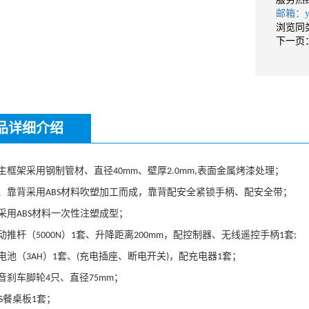
邮箱：yan
浏览同
下一页
品详细介绍
主框架采用钢制管材、
直径
、
壁厚
表面金属
烤漆
处理；
40mm
2
.0
mm,
、靠背采用
材料
吹塑
加工而成，靠背配
安全
紧锁手柄、配安全带；
ABS
采用
材料一次性注塑成型；
ABS
动推杆（
）
套、升降距离
，
配控制器、
无线遥控手柄
套
5000N
1
200mm
1
;
电池（
）
套、
充
电插座、断电开关
，配
充电器
套；
3
AH
1
(
)
1
音刹车脚轮
只
、直径
；
4
75mm
餐桌板
套；
S
1