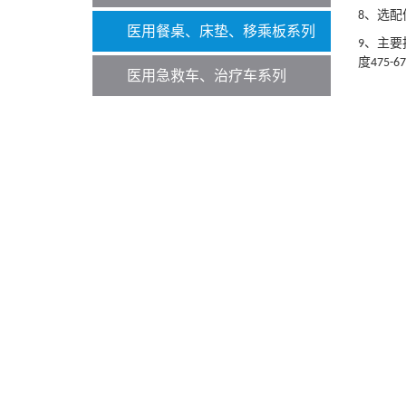
、选配
8
医用餐桌、床垫、移乘板系列
、
主要
9
度
475-67
医用急救车、治疗车系列