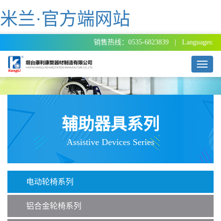
米兰·官方端网站
销售热线：0535-6823839 | Languages:
T
o
g
g
l
e
辅助器具系列
n
a
Assistive Devices Series
v
i
g
a
电动轮椅系列
t
i
o
铝合金轮椅系列
n