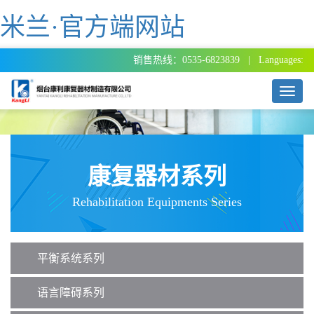
米兰·官方端网站
销售热线：0535-6823839 | Languages:
T
o
g
g
l
e
康复器材系列
n
a
Rehabilitation Equipments Series
v
i
g
a
平衡系统系列
t
i
o
语言障碍系列
n